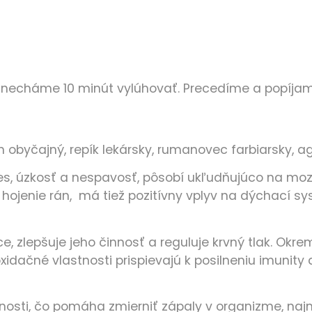
a necháme 10 minút vylúhovať. Precedíme a popíjam
 obyčajný, repík lekársky, rumanovec farbiarsky, 
s, úzkosť a nespavosť, pôsobí ukľudňujúco na mozgo
 hojenie rán, má tiež pozitívny vplyv na dýchací s
e, zlepšuje jeho činnosť a reguluje krvný tlak. Ok
oxidačné vlastnosti prispievajú k posilneniu imuni
nosti, čo pomáha zmierniť zápaly v organizme, najm