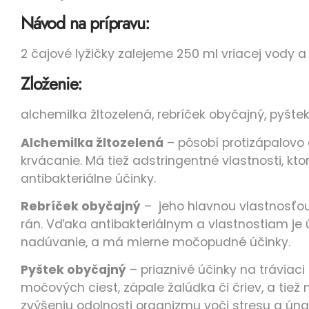
Návod na prípravu:
2 čajové lyžičky zalejeme 250 ml vriacej vody 
Zloženie:
alchemilka žltozelená, rebríček obyčajný, pyšte
Alchemilka žltozelená
– pôsobí protizápalovo 
krvácanie. Má tiež adstringentné vlastnosti, k
antibakteriálne účinky.
Rebríček obyčajný
– jeho hlavnou vlastnosťou 
rán. Vďaka antibakteriálnym a vlastnostiam je úči
nadúvanie, a má mierne močopudné účinky.
Pyštek obyčajný
– priaznivé účinky na tráviac
močových ciest, zápale žalúdka či čriev, a tie
zvýšeniu odolnosti organizmu voči stresu a úna