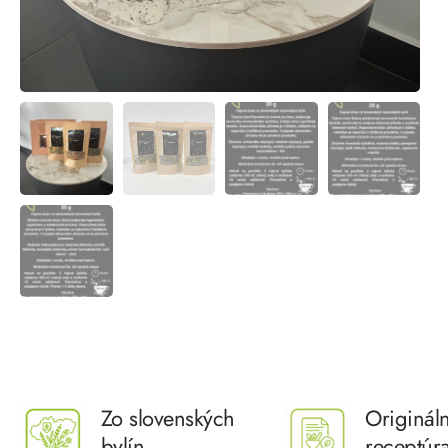
Zo slovenských
Originál
bylín
receptúr