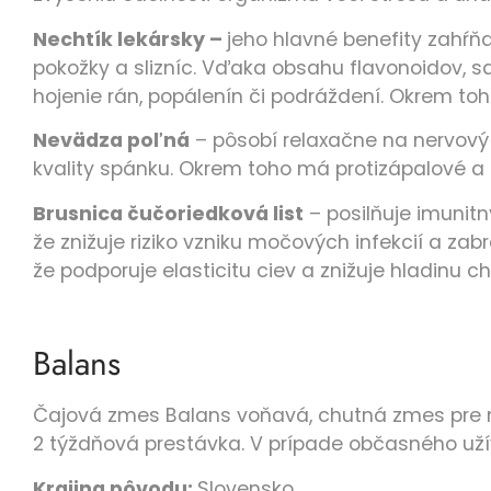
Nechtík lekársky –
jeho hlavné benefity zahŕňa
pokožky a slizníc. Vďaka obsahu flavonoidov, 
hojenie rán, popálenín či podráždení. Okrem toh
Nevädza poľná
– pôsobí relaxačne na nervový s
kvality spánku. Okrem toho má protizápalové a a
Brusnica čučoriedková list
– posilňuje imunit
že znižuje riziko vzniku močových infekcií a za
že podporuje elasticitu ciev a znižuje hladinu c
Balans
Čajová zmes Balans
voňavá, chutná zmes pre 
2 týždňová prestávka. V prípade občasného užív
Krajina pôvodu:
Slovensko