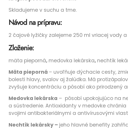
Skladujeme v suchu a tme.
Návod na prípravu:
2 čajové lyžičky zalejeme 250 ml vriacej vody 
Zloženie:
mäta pieporná
,
medovka lekárska
,
nechtík leká
Mäta pieporná
– uvoľňuje dýchacie cesty, zmi
bolesti hlavy, svalov aj žalúdka. Má protizápal
zvyšuje koncentráciu a pôsobí ako prirodzený an
Medovka lekárska
– pôsobí upokojujúco na ner
a sústredenie. Antioxidanty v medovke chránia 
svojimi antibakteriálnymi a antivírusovými vlas
Nechtík lekársky –
jeho hlavné benefity zahŕňa