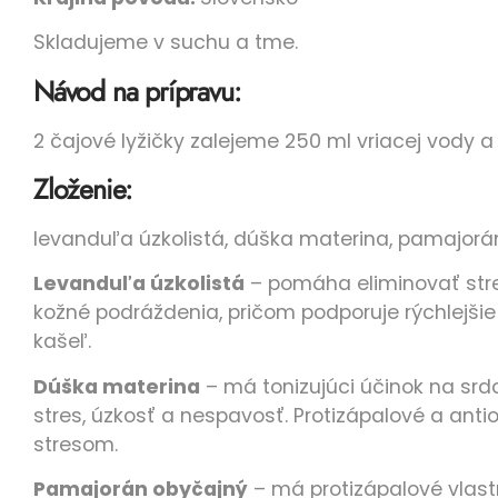
Skladujeme v suchu a tme.
Návod na prípravu:
2 čajové lyžičky zalejeme 250 ml vriacej vody 
Zloženie:
levanduľa úzkolistá, dúška materina, pamajorán
Levanduľa úzkolistá
– pomáha eliminovať stre
kožné podráždenia, pričom podporuje rýchlejšie
kašeľ.
Dúška materina
– má tonizujúci účinok na srdc
stres, úzkosť a nespavosť. Protizápalové a anti
stresom.
Pamajorán obyčajný
– má protizápalové vlast