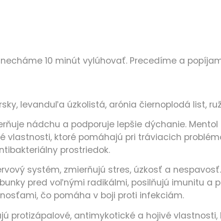
a necháme 10 minút vylúhovať. Precedíme a popíjam
rsky, levanduľa úzkolistá, arónia čiernoplodá list, r
erňuje nádchu a podporuje lepšie dýchanie. Mentol 
ové vlastnosti, ktoré pomáhajú pri tráviacich problé
tibakteriálny prostriedok.
vový systém, zmierňujú stres, úzkosť a nespavosť.
bunky pred voľnými radikálmi, posilňujú imunitu a p
tnosťami, čo pomáha v boji proti infekciám.
jú protizápalové, antimykotické a hojivé vlastnosti,