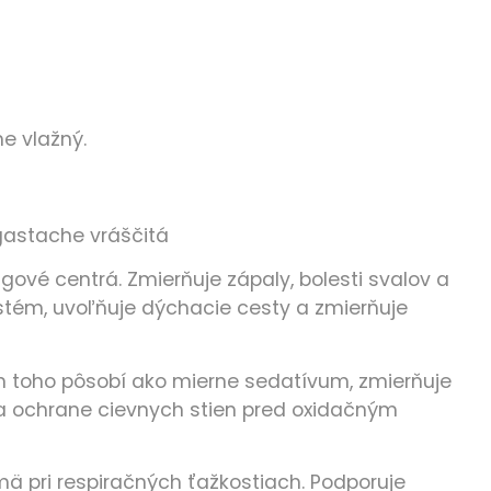
e vlažný.
agastache vráščitá
vé centrá. Zmierňuje zápaly, bolesti svalov a
ystém, uvoľňuje dýchacie cesty a zmierňuje
rem toho pôsobí ako mierne sedatívum, zmierňuje
ty a ochrane cievnych stien pred oxidačným
ä pri respiračných ťažkostiach. Podporuje