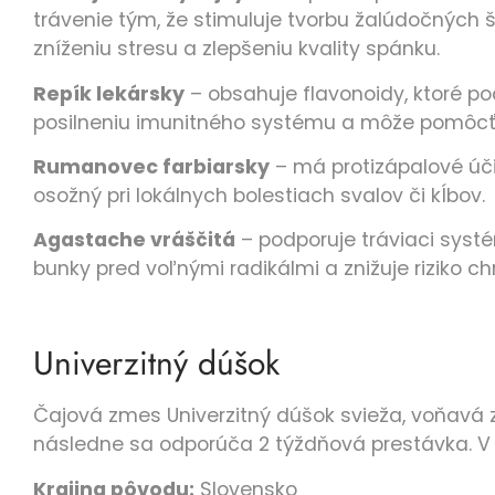
trávenie tým, že stimuluje tvorbu žalúdočných š
zníženiu stresu a zlepšeniu kvality spánku.
Repík lekársky
– obsahuje flavonoidy, ktoré pod
posilneniu imunitného systému a môže pomôcť pri
Rumanovec farbiarsky
– má protizápalové úči
osožný pri lokálnych bolestiach svalov či kĺbov.
Agastache vráščitá
– podporuje tráviaci syst
bunky pred voľnými radikálmi a znižuje riziko c
Univerzitný dúšok
Čajová zmes Univerzitný dúšok
svieža, voňavá z
následne sa odporúča 2 týždňová prestávka. V 
Krajina pôvodu:
Slovensko