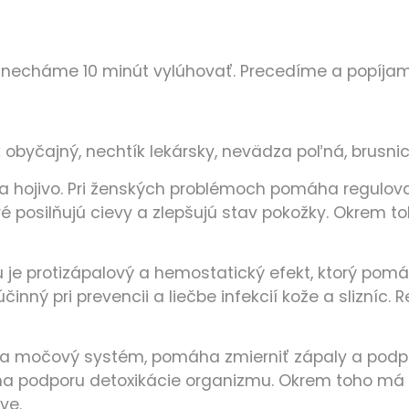
a necháme 10 minút vylúhovať. Precedíme a popíjam
k obyčajný, nechtík lekársky, nevädza poľná, brusnic
a hojivo. Pri ženských problémoch pomáha regulova
toré posilňujú cievy a zlepšujú stav pokožky. Okrem
je protizápalový a hemostatický efekt, ktorý pomá
nný pri prevencii a liečbe infekcií kože a slizníc. 
i a močový systém, pomáha zmierniť zápaly a podpor
ž na podporu detoxikácie organizmu. Okrem toho má 
ve.