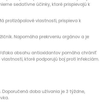
erne sedatívne účinky, ktoré prispievajú k
 protizápalové vlastnosti, prispieva k
 žlčník. Napomáha prekrveniu orgánov a je
u. Vďaka obsahu antioxidantov pomáha chrániť
lastnosti, ktoré podporujú boj proti infekciám.
. Doporučená doba užívania je 3 týždne,
vka.