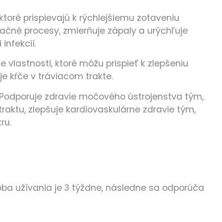
 ktoré prispievajú k rýchlejšiemu zotaveniu
ačné procesy, zmierňuje zápaly a urýchľuje
infekcií.
 vlastnosti, ktoré môžu prispieť k zlepšeniu
e kŕče v tráviacom trakte.
 Podporuje zdravie močového ústrojenstva tým,
raktu, zlepšuje kardiovaskulárne zdravie tým,
ru.
a užívania je 3 týždne, následne sa odporúča