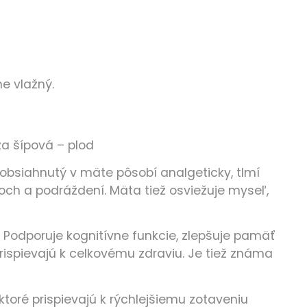
e vlažný.
uža šípová – plod
obsiahnutý v mäte pôsobí analgeticky, tlmí
moch a podráždení. Mäta tiež osviežuje myseľ,
 Podporuje kognitívne funkcie, zlepšuje pamäť
rispievajú k celkovému zdraviu. Je tiež známa
 ktoré prispievajú k rýchlejšiemu zotaveniu