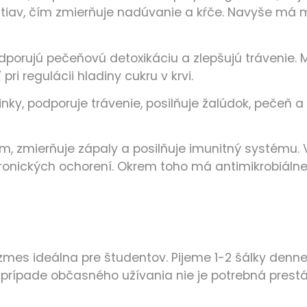
tiav, čím zmierňuje nadúvanie a kŕče. Navyše má mi
porujú pečeňovú detoxikáciu a zlepšujú trávenie. Má
 regulácii hladiny cukru v krvi.
nky, podporuje trávenie, posilňuje žalúdok, pečeň a
ém, zmierňuje zápaly a posilňuje imunitný systém
hronických ochorení. Okrem toho má antimikrobiálne v
mes ideálna pre študentov. Pijeme 1-2 šálky denne
prípade občasného užívania nie je potrebná prestá