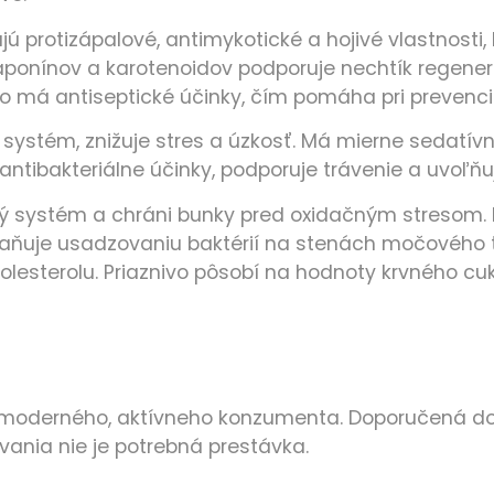
jú protizápalové, antimykotické a hojivé vlastnosti,
saponínov a karotenoidov podporuje nechtík regener
o má antiseptické účinky, čím pomáha pri prevencii 
ystém, znižuje stres a úzkosť. Má mierne sedatívne
ntibakteriálne účinky, podporuje trávenie a uvoľňuj
ný systém a chráni bunky pred oxidačným stresom.
braňuje usadzovaniu baktérií na stenách močového t
holesterolu. Priaznivo pôsobí na hodnoty krvného cuk
moderného, aktívneho konzumenta. Doporučená dob
ania nie je potrebná prestávka.