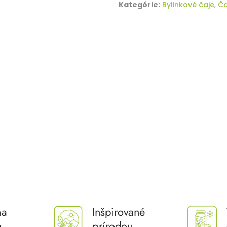
Kategórie:
Bylinkové čaje
,
Ča
na
Inšpirované
a
prírodou