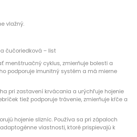
e vlažný.
a čučoriedková – list
ť menštruačný cyklus, zmierňuje bolesti a
 toho podporuje imunitný systém a má mierne
ha pri zastavení krvácania a urýchľuje hojenie
Rebríček tiež podporuje trávenie, zmierňuje kŕče a
ujú hojenie slizníc. Používa sa pri zápaloch
adaptogénne vlastnosti, ktoré prispievajú k