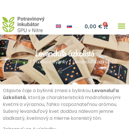
0
0,00
€
Levanduľa úzkolistá
Domov
/ Product Bylinky / Levanduľa úzkolistá
Objavte čaje a bylinné zmesi s bylinkou
Levanduľa
úzkolistá
, ktorá je charakteristická modrofialovými
kvetmi a výraznou, ľahko rozpoznateľnou arómou.
Sušený levanduľový kvet dodáva nálevom jemne
sladkastý, kvetinový a mierne korenistý tón.