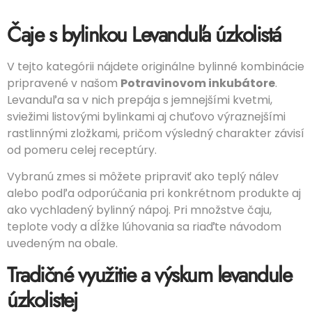
Čaje s bylinkou Levanduľa úzkolistá
V tejto kategórii nájdete originálne bylinné kombinácie
pripravené v našom
Potravinovom inkubátore
.
Levanduľa sa v nich prepája s jemnejšími kvetmi,
sviežimi listovými bylinkami aj chuťovo výraznejšími
rastlinnými zložkami, pričom výsledný charakter závisí
od pomeru celej receptúry.
Vybranú zmes si môžete pripraviť ako teplý nálev
alebo podľa odporúčania pri konkrétnom produkte aj
ako vychladený bylinný nápoj. Pri množstve čaju,
teplote vody a dĺžke lúhovania sa riaďte návodom
uvedeným na obale.
Tradičné využitie a výskum levandule
úzkolistej