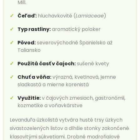
Mill.
Čeľaď:
hluchavkovité (
Lamiaceae
)
Typ rastliny:
aromatický poloker
Pôvod:
severovýchodné Španielsko až
Taliansko
Použitá časť v čajoch:
sušené kvety
Chuť a vôňa:
výrazná, kvetinová, jemne
sladkastá a mierne korenistá
Využitie:
v čajových zmesiach, gastronómii,
kozmetike a voňavkárstve
Levanduľa úzkolistá vytvára husté trsy úzkych
sivastozelených listov a dlhšie stonky zakončené
klasovitými súkvetiami. Drobné modrofialové