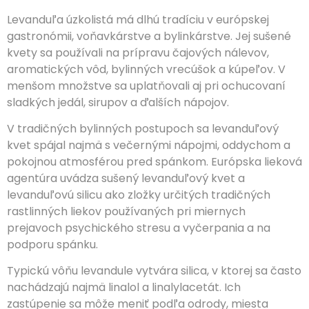
Levanduľa úzkolistá má dlhú tradíciu v európskej
gastronómii, voňavkárstve a bylinkárstve. Jej sušené
kvety sa používali na prípravu čajových nálevov,
aromatických vôd, bylinných vrecúšok a kúpeľov. V
menšom množstve sa uplatňovali aj pri ochucovaní
sladkých jedál, sirupov a ďalších nápojov.
V tradičných bylinných postupoch sa levanduľový
kvet spájal najmä s večernými nápojmi, oddychom a
pokojnou atmosférou pred spánkom. Európska lieková
agentúra uvádza sušený levanduľový kvet a
levanduľovú silicu ako zložky určitých tradičných
rastlinných liekov používaných pri miernych
prejavoch psychického stresu a vyčerpania a na
podporu spánku.
Typickú vôňu levandule vytvára silica, v ktorej sa často
nachádzajú najmä linalol a linalylacetát. Ich
zastúpenie sa môže meniť podľa odrody, miesta