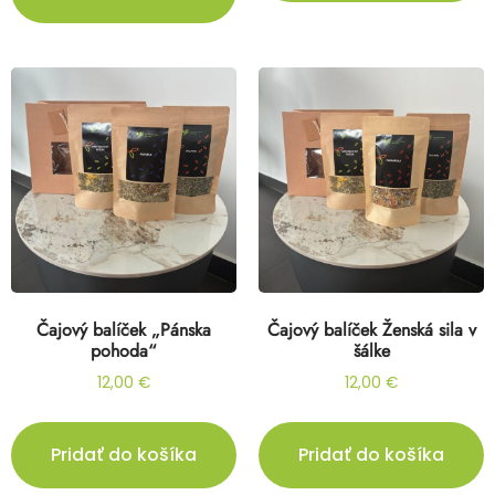
Čajový balíček „Pánska
Čajový balíček Ženská sila v
pohoda“
šálke
12,00
€
12,00
€
Pridať do košíka
Pridať do košíka