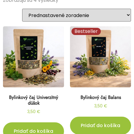
Zobrazujú sa 4 výsledky
Bestseller
Bylinkový čaj Univerzitný
Bylinkový čaj Balans
dúšok
3,50
€
3,50
€
Pridať do košíka
Pridať do košíka