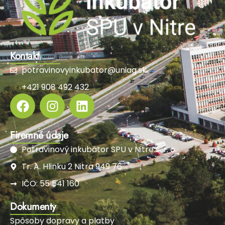
Kontakt
potravinovyinkubator@uniag.sk
+421 908 492 432
Firemné údaje
Potravinový inkubátor SPU v Nitre s. r. o.
Tr. A. Hlinku 2 Nitra 949 76
IČO: 55 541 160
Dokumenty
Spôsoby dopravy a platby