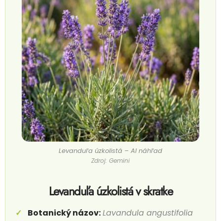
Levanduľa úzkolistá – AI náhľad
Zdroj: Gemini
Levanduľa úzkolistá v skratke
Botanický názov:
Lavandula angustifolia